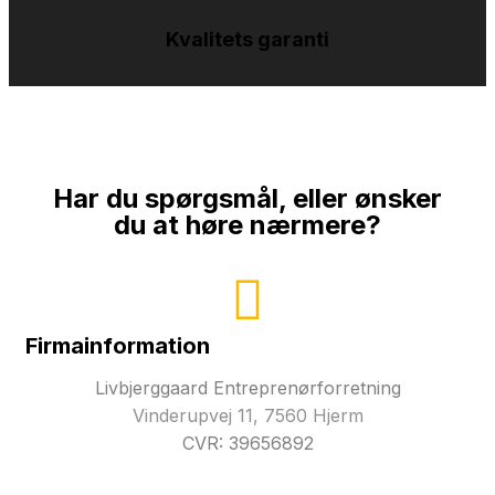
Kvalitets garanti
Har du spørgsmål, eller ønsker
du at høre nærmere?
Firmainformation
Livbjerggaard Entreprenørforretning
Vinderupvej 11, 7560 Hjerm
CVR: 39656892